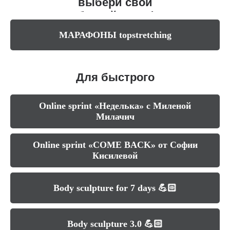
выбери свой
любимый марафон
МАРАФОНЫ topstretching
Для быстрого
результата
Online sprint «Неделька» с Миленой
Милачич
Online sprint «COME BACK» от Софии
Кисилевой
Body sculpture for 7 days 💪🏻
Body sculpture 3.0 💪🏻