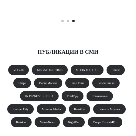
ПУБЛИКАЦИИ В СМИ
VOGUE
MEGAPOLIS TIME
MODA TOPICAL
Centre
Shape
Вести Москва
Lime Time
Persontime.ru
IN BIZNESS RUSSIA
ТВИТ.ру
Событийник
Russian City
Moscow Media
Ru24Pro
Новости Москвы
Ru24net
MoscoNews
NightOut
Спорт Russia24Pro