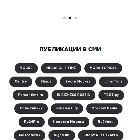
ПУБЛИКАЦИИ В СМИ
VOGUE
MEGAPOLIS TIME
MODA TOPICAL
Centre
Shape
Вести Москва
Lime Time
Persontime.ru
IN BIZNESS RUSSIA
ТВИТ.ру
Событийник
Russian City
Moscow Media
Ru24Pro
Новости Москвы
Ru24net
MoscoNews
NightOut
Спорт Russia24Pro