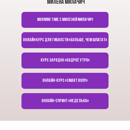
Милена Милачич
Morning time с Миленой Милачич
Онлайн курс для гибкости «Больше, чем шпагат»
Курс зарядок «Бодрое утро»
Онлайн-курс «Smart body»
Онлайн-спринт «Неделька»