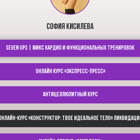
София Кисилева
Seven ups | Микс кардио и функциональных тренировок
Онлайн курс «Экспресс-пресс»
Антицеллюлитный курс
Онлайн-курс «Конструктор: твое идеальное тело» ЛИКВИДАЦИ