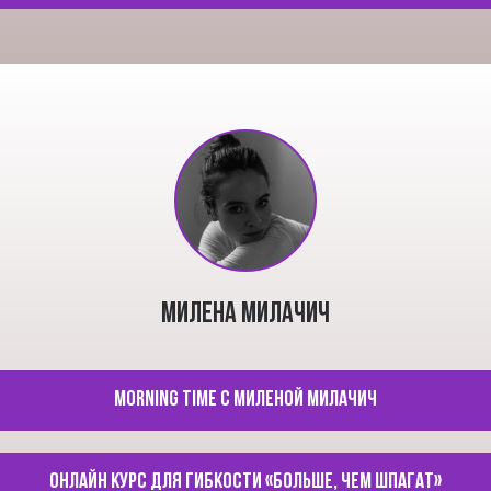
Милена Милачич
Morning time с Миленой Милачич
Онлайн курс для гибкости «Больше, чем шпагат»