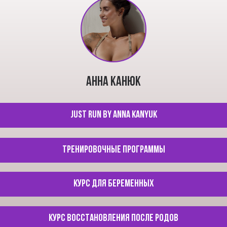
АННА КАНЮК
Just run by Anna Kanyuk
тренировочные программы
курс для беременных
КУРС Восстановления после родов