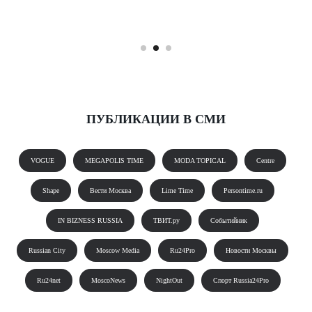
ПУБЛИКАЦИИ В СМИ
VOGUE
MEGAPOLIS TIME
MODA TOPICAL
Centre
Shape
Вести Москва
Lime Time
Persontime.ru
IN BIZNESS RUSSIA
ТВИТ.ру
Событийник
Russian City
Moscow Media
Ru24Pro
Новости Москвы
Ru24net
MoscoNews
NightOut
Спорт Russia24Pro