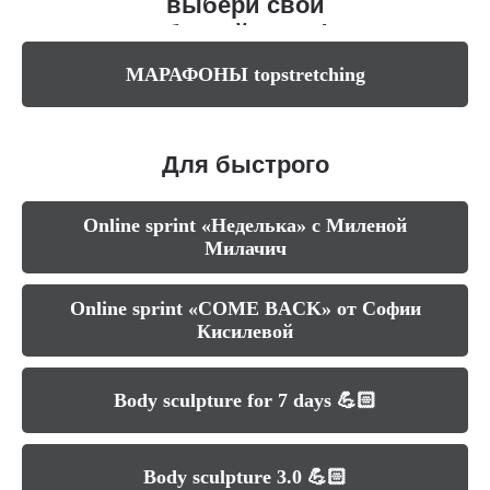
выбери свой
любимый марафон
МАРАФОНЫ topstretching
Для быстрого
результата
Online sprint «Неделька» с Миленой
Милачич
Online sprint «COME BACK» от Софии
Кисилевой
Body sculpture for 7 days 💪🏻
Body sculpture 3.0 💪🏻