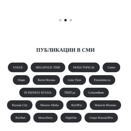
ПУБЛИКАЦИИ В СМИ
VOGUE
MEGAPOLIS TIME
MODA TOPICAL
Centre
Shape
Вести Москва
Lime Time
Persontime.ru
IN BIZNESS RUSSIA
ТВИТ.ру
Событийник
Russian City
Moscow Media
Ru24Pro
Новости Москвы
Ru24net
MoscoNews
NightOut
Спорт Russia24Pro