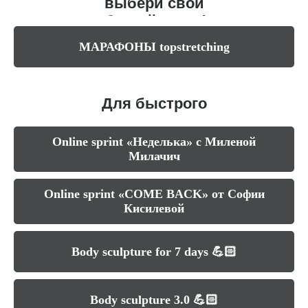
выбери свой
любимый марафон
МАРАФОНЫ topstretching
Для быстрого
результата
Online sprint «Неделька» с Миленой
Милачич
Online sprint «COME BACK» от Софии
Кисилевой
Body sculpture for 7 days 💪🏻
Body sculpture 3.0 💪🏻